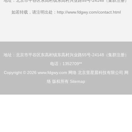
地址：北京市平谷区东高村镇东高村兴业路55号-24148（集群注册）
如若转载，请注明出处：http://www.fdgwy.com/contact.html
地址：北京市平谷区东高村镇东高村兴业路55号-24148（集群注册）
电话：1352709**
Copyright © 2026
www.fdgwy.com
网络
北京里星晨科技有限公司
网
络
版权所有
Sitemap